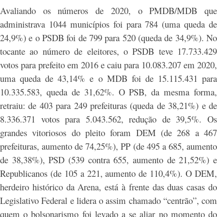
Avaliando os números de 2020, o PMDB/MDB que
administrava 1044 municípios foi para 784 (uma queda de
24,9%) e o PSDB foi de 799 para 520 (queda de 34,9%). No
tocante ao número de eleitores, o PSDB teve 17.733.429
votos para prefeito em 2016 e caiu para 10.083.207 em 2020,
uma queda de 43,14% e o MDB foi de 15.115.431 para
10.335.583, queda de 31,62%. O PSB, da mesma forma,
retraiu: de 403 para 249 prefeituras (queda de 38,21%) e de
8.336.371 votos para 5.043.562, redução de 39,5%. Os
grandes vitoriosos do pleito foram DEM (de 268 a 467
prefeituras, aumento de 74,25%), PP (de 495 a 685, aumento
de 38,38%), PSD (539 contra 655, aumento de 21,52%) e
Republicanos (de 105 a 221, aumento de 110,4%). O DEM,
herdeiro histórico da Arena, está à frente das duas casas do
Legislativo Federal e lidera o assim chamado “centrão”, com
quem o bolsonarismo foi levado a se aliar no momento do