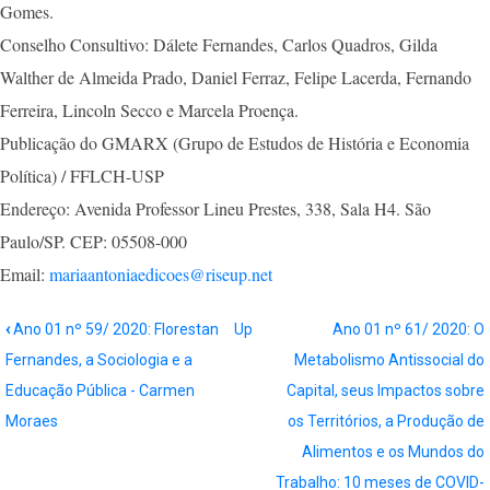
Gomes.
Conselho Consultivo: Dálete Fernandes, Carlos Quadros, Gilda
Walther de Almeida Prado, Daniel Ferraz, Felipe Lacerda, Fernando
Ferreira, Lincoln Secco e Marcela Proença.
Publicação do GMARX (Grupo de Estudos de História e Economia
Política) / FFLCH-USP
Endereço: Avenida Professor Lineu Prestes, 338, Sala H4. São
Paulo/SP. CEP: 05508-000
Email:
mariaantoniaedicoes@riseup.net
Book
‹
Ano 01 nº 59/ 2020: Florestan
Up
Ano 01 nº 61/ 2020: O
traversal
Fernandes, a Sociologia e a
Metabolismo Antissocial do
links
Educação Pública - Carmen
Capital, seus Impactos sobre
for
Moraes
os Territórios, a Produção de
Ano
Alimentos e os Mundos do
01
Trabalho: 10 meses de COVID-