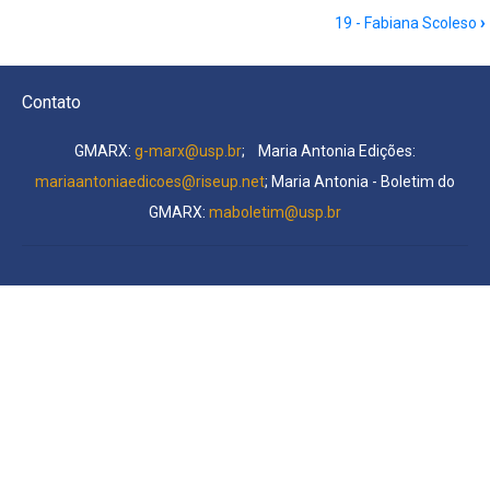
nº
19 - Fabiana Scoleso
›
60/
2020:
Quadro
Contato
Eleitoral
de
GMARX:
g-marx@usp.br
; Maria Antonia Edições:
2020:
mariaantoniaedicoes@riseup.net
; Maria Antonia - Boletim do
uma
GMARX:
maboletim@usp.br
avaliação
de
São
Paulo
-
Vinicius
Cione