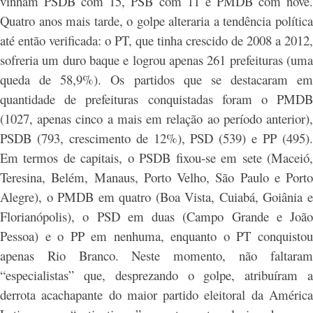
vinham PSDB com 15, PSB com 11 e PMDB com nove.
Quatro anos mais tarde, o golpe alteraria a tendência política
até então verificada: o PT, que tinha crescido de 2008 a 2012,
sofreria um duro baque e logrou apenas 261 prefeituras (uma
queda de 58,9%). Os partidos que se destacaram em
quantidade de prefeituras conquistadas foram o PMDB
(1027, apenas cinco a mais em relação ao período anterior),
PSDB (793, crescimento de 12%), PSD (539) e PP (495).
Em termos de capitais, o PSDB fixou-se em sete (Maceió,
Teresina, Belém, Manaus, Porto Velho, São Paulo e Porto
Alegre), o PMDB em quatro (Boa Vista, Cuiabá, Goiânia e
Florianópolis), o PSD em duas (Campo Grande e João
Pessoa) e o PP em nenhuma, enquanto o PT conquistou
apenas Rio Branco. Neste momento, não faltaram
“especialistas” que, desprezando o golpe, atribuíram a
derrota acachapante do maior partido eleitoral da América