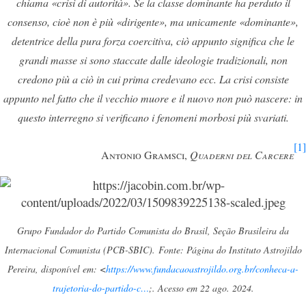
chiama «crisi di autorità». Se la classe dominante ha perduto il
consenso, cioè non è più «dirigente», ma unicamente «dominante»,
detentrice della pura forza coercitiva, ciò appunto significa che le
grandi masse si sono staccate dalle ideologie tradizionali, non
credono più a ciò in cui prima credevano ecc. La crisi consiste
appunto nel fatto che il vecchio muore e il nuovo non può nascere: in
questo interregno si verificano i fenomeni morbosi più svariati.
[1]
Antonio Gramsci,
Quaderni del Carcere
Grupo Fundador do Partido Comunista do Brasil, Seção Brasileira da
Internacional Comunista (PCB-SBIC).
Fonte: Página do Instituto Astrojildo
Pereira, disponível em: <
https://www.fundacaoastrojildo.org.br/conheca-a-
trajetoria-do-partido-c…
;. Acesso em 22 ago. 2024.