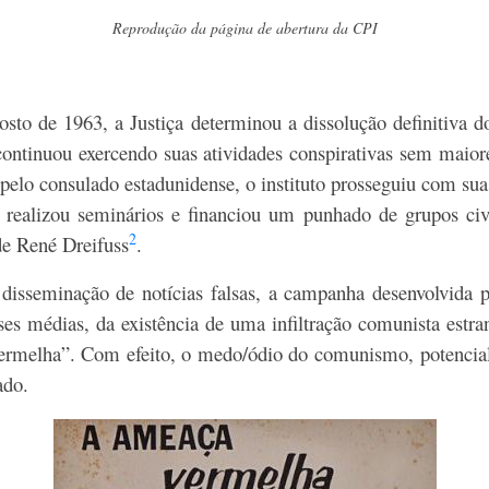
Reprodução da página de abertura da CPI
sto de 1963, a Justiça determinou a dissolução definitiva 
 continuou exercendo suas atividades conspirativas sem maio
pelo consulado estadunidense, o instituto prosseguiu com sua 
, realizou seminários e financiou um punhado de grupos civi
2
de René Dreifuss
.
 disseminação de notícias falsas, a campanha desenvolvid
sses médias, da existência de uma infiltração comunista estr
ermelha”. Com efeito, o medo/ódio do comunismo, potenciali
ado.