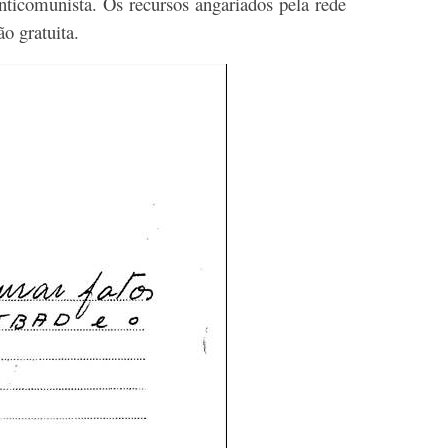
nticomunista. Os recursos angariados pela rede
ão gratuita.