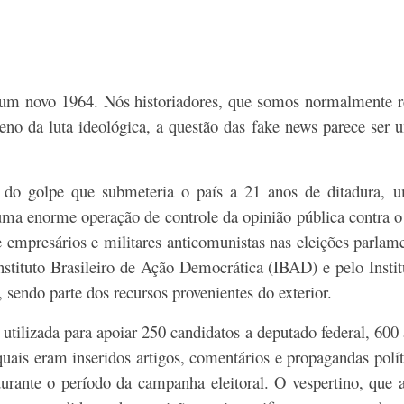
m novo 1964. Nós historiadores, que somos normalmente re
eno da luta ideológica, a questão das fake news parece ser 
 do golpe que submeteria o país a 21 anos de ditadura, 
uma enorme operação de controle da opinião pública contra o 
de empresários e militares anticomunistas nas eleições parl
nstituto Brasileiro de Ação Democrática (IBAD) e pelo Insti
sendo parte dos recursos provenientes do exterior.
tilizada para apoiar 250 candidatos a deputado federal, 600 a
quais eram inseridos artigos, comentários e propagandas políti
urante o período da campanha eleitoral. O vespertino, que a