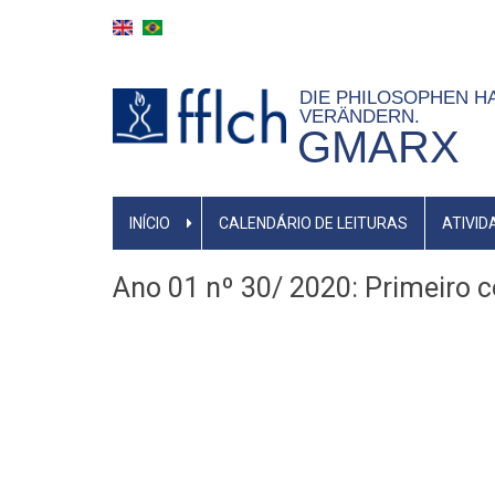
Pular
para
o
DIE PHILOSOPHEN HA
conteúdo
VERÄNDERN.
GMARX
principal
NAVEGAÇÃO
INÍCIO
CALENDÁRIO DE LEITURAS
ATIVID
PRINCIPAL
Ano 01 nº 30/ 2020: Primeiro c