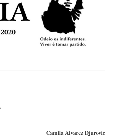
E
Camila Alvarez Djurovic