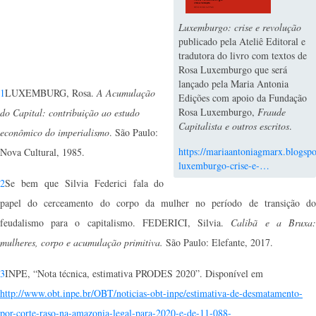
Luxemburgo: crise e revolução
publicado pela Ateliê Editoral e
tradutora do livro com textos de
Rosa Luxemburgo que será
lançado pela Maria Antonia
1
LUXEMBURG, Rosa.
A Acumulação
Edições com apoio da Fundação
Rosa Luxemburgo,
Fraude
do Capital: contribuição ao estudo
Capitalista e outros escritos
.
econômico do imperialismo
. São Paulo:
https://mariaantoniagmarx.blogsp
Nova Cultural, 1985.
luxemburgo-crise-e-…
2
Se bem que Silvia Federici fala do
papel do cerceamento do corpo da mulher no período de transição do
feudalismo para o capitalismo. FEDERICI, Silvia.
Calibã e a Bruxa
mulheres, corpo e acumulação primitiva.
São Paulo: Elefante, 2017.
3
INPE, “Nota técnica, estimativa PRODES 2020”. Disponível em
http://www.obt.inpe.br/OBT/noticias-obt-inpe/estimativa-de-desmatamento-
por-corte-raso-na-amazonia-legal-para-2020-e-de-11-088-