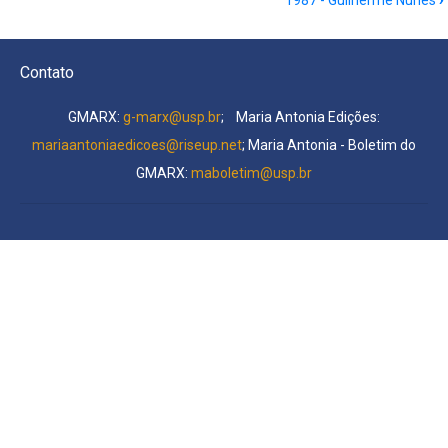
1987 - Guilherme Nunes
›
2
nº
02/2021
Contato
(Edição
especial):
GMARX:
g-marx@usp.br
; Maria Antonia Edições:
Rosa
mariaantoniaedicoes@riseup.net
; Maria Antonia - Boletim do
Luxemburg
GMARX:
maboletim@usp.br
2.1
-
Rosa
Rosa
Gomes