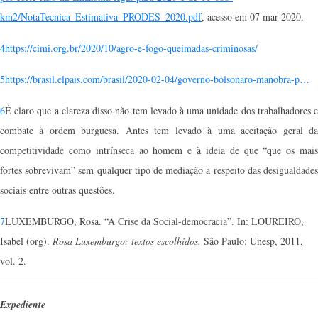
km2/NotaTecnica_Estimativa_PRODES_2020.pdf
, acesso em 07 mar 2020.
4
https://cimi.org.br/2020/10/agro-e-fogo-queimadas-criminosas/
5
https://brasil.elpais.com/brasil/2020-02-04/governo-bolsonaro-manobra-p…
6
É claro que a clareza disso não tem levado à uma unidade dos trabalhadores e
combate à ordem burguesa. Antes tem levado à uma aceitação geral da
competitividade como intrínseca ao homem e à ideia de que “que os mais
fortes sobrevivam” sem qualquer tipo de mediação a respeito das desigualdades
sociais entre outras questões.
7
LUXEMBURGO, Rosa. “A Crise da Social-democracia”. In: LOUREIRO,
Isabel (org).
Rosa Luxemburgo: textos escolhidos.
São Paulo: Unesp, 2011,
vol. 2.
Expediente