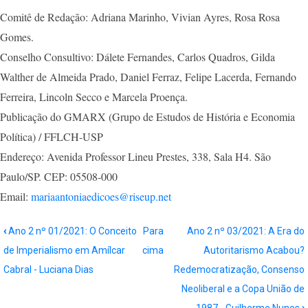
Comitê de Redação: Adriana Marinho, Vivian Ayres, Rosa Rosa
Gomes.
Conselho Consultivo: Dálete Fernandes, Carlos Quadros, Gilda
Walther de Almeida Prado, Daniel Ferraz, Felipe Lacerda, Fernando
Ferreira, Lincoln Secco e Marcela Proença.
Publicação do GMARX (Grupo de Estudos de História e Economia
Política) / FFLCH-USP
Endereço: Avenida Professor Lineu Prestes, 338, Sala H4. São
Paulo/SP. CEP: 05508-000
Email:
mariaantoniaedicoes@riseup.net
Book
‹
Ano 2 nº 01/2021: O Conceito
Para
Ano 2 nº 03/2021: A Era do
traversal
de Imperialismo em Amílcar
cima
Autoritarismo Acabou?
links
Cabral - Luciana Dias
Redemocratização, Consenso
for
Neoliberal e a Copa União de
Ano