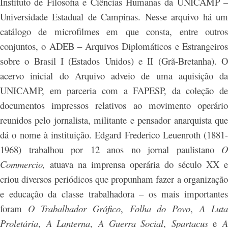
Instituto de Filosofia e Ciências Humanas da UNICAMP –
Universidade Estadual de Campinas. Nesse arquivo há um
catálogo de microfilmes em que consta, entre outros
conjuntos, o ADEB – Arquivos Diplomáticos e Estrangeiros
sobre o Brasil I (Estados Unidos) e II (Grã-Bretanha). O
acervo inicial do Arquivo adveio de uma aquisição da
UNICAMP, em parceria com a FAPESP, da coleção de
documentos impressos relativos ao movimento operário
reunidos pelo jornalista, militante e pensador anarquista que
dá o nome à instituição. Edgard Frederico Leuenroth (1881-
1968) trabalhou por 12 anos no jornal paulistano
O
Commercio,
atuava na imprensa operária do século XX e
criou diversos periódicos que propunham fazer a organização
e educação da classe trabalhadora – os mais importantes
foram
O Trabalhador Gráfico
,
Folha do Povo
,
A Luta
Proletária
,
A Lanterna
,
A Guerra Social
,
Spartacus
e
A