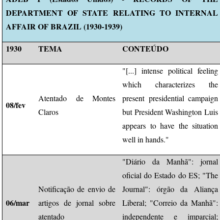
DEPARTMENT OF STATE RELATING TO INTERNAL
AFFAIR OF BRAZIL (1930-1939)
1930
TEMA
CONTEÚDO
"[...] intense political feeling
which characterizes the
Atentado de Montes
present presidential campaign
08/fev
Claros
but President Washington Luis
appears to have the situation
well in hands."
"Diário da Manhã": jornal
oficial do Estado do ES; "The
Notificação de envio de
Journal": órgão da Aliança
06/mar
artigos de jornal sobre
Liberal; "Correio da Manhã":
atentado
independente e imparcial;