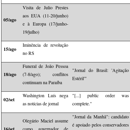
Visita de Julio Prestes
aos EUA (11-20/junho)
05/ago
e à Europa (17/junho-
19/julho)
Iminência de revolução
15/ago
no RS
Funeral de João Pessoa
"Jornal do Brasil: 'Agitação
18/ago
(7-8/ago); conflitos
Estéril'"
continuam na Paraíba
Washington Luís nega
"[...] public order was
02/set
as notícias de jornal
complete."
"Jornal da Manhã": candidato
Olegário Maciel assume
é apoiado pelos conservadores
16/set
como governador de