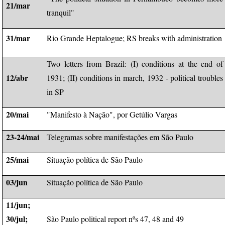
21/mar
tranquil"
31/mar
Rio Grande Heptalogue; RS breaks with administration
Two letters from Brazil: (I) conditions at the end of
12/abr
1931; (II) conditions in march, 1932 - political troubles
in SP
20/mai
"Manifesto à Nação", por Getúlio Vargas
23-24/mai
Telegramas sobre manifestações em São Paulo
25/mai
Situação política de São Paulo
03/jun
Situação política de São Paulo
11/jun;
30/jul;
São Paulo political report nºs 47, 48 and 49