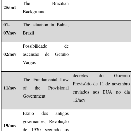
The Brazilian
25/out
Background
01-
The situation in Bahia,
07/nov
Brazil
Possibilidade de
02/nov
ascensão de Getúlio
Vargas
decretos do Governo
The Fundamental Law
Provisório de 11 de novembro
11/nov
of the Provisional
enviados aos EUA no dia
Government
12/nov
Exílio dos antigos
governantes; Revolução
19/nov
de 1930 segundo os