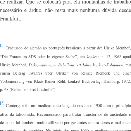
de realizar. Que se colocará para ela montanhas de trabalho
necessário e árduo, não resta mais nenhuma dúvida desde
Frankfurt.
[1]
Traduzido do alemão ao português brasileiro a partir de: Ulrike Meinhof,
“Die Frauen im SDS oder In eigener Sache”, em
konkret
, n. 12, 1968 apu
Ulrike Meinhof,
Dokumente einer Rebellion: 10 Jahre konkret-Kolumnen,
mit
einem Beitrag „Wahres über Ulrike“ von Renate Riemeck und einer
Vorbemerkung von Klaus Rainer Röhl, konkret Buchverlag, Hamburg, 1972,
p. 68 (Reihe „konkret faksimile“).
[2]
Contergan foi um medicamento lançado nos anos 1950 com o princípio
ativo da talidomida. Recomendado para tratar transtornos de ansiedade e
de sono, foi também muito utilizado por gestantes contra dores e mal-estar
provenientes da gravidez. No início dos anos 1960, o medicamento passou