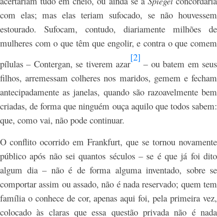
acertariam tudo em cheio, ou ainda se a
Spiegel
concordari
com elas; mas elas teriam sufocado, se não houvessem
estourado. Sufocam, contudo, diariamente milhões de
mulheres com o que têm que engolir, e contra o que comem
[2]
pílulas – Contergan, se tiverem azar
– ou batem em seus
filhos, arremessam colheres nos maridos, gemem e fecham
antecipadamente as janelas, quando são razoavelmente bem
criadas, de forma que ninguém ouça aquilo que todos sabem:
que, como vai, não pode continuar.
O conflito ocorrido em Frankfurt, que se tornou novamente
público após não sei quantos séculos – se é que já foi dito
algum dia – não é de forma alguma inventado, sobre se
comportar assim ou assado, não é nada reservado; quem tem
família o conhece de cor, apenas aqui foi, pela primeira vez,
colocado às claras que essa questão privada não é nada