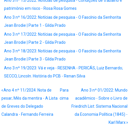
Ano 3 nº 15/2022: Notícias de pesquisa - Condições de trabalho e
patrimônio em risco - Rosa Rosa Gomes
Ano 3 nº 16/2022: Notícias de pesquisa - O Fascínio da Senhorita
Jean Brodie | Parte 1 - Gilda Prado
Ano 3 nº 17/2022: Notícias de pesquisa - O Fascínio da Senhorita
Jean Brodie | Parte 2 - Gilda Prado
Ano 3 nº 18/2023: Notícias de pesquisa - O Fascínio da Senhorita
Jean Brodie | Parte 3 - Gilda Prado
Ano 3 nº 19/2023: Vá e veja - RESENHA - PERICÁS, Luiz Bernardo;
SECCO, Lincoln. História do PCB - Renan Silva
Book
‹
Ano 4 nº 11/2024: Nota de
Para
Ano 3 nº 01/2022: Mundo
traversal
pesar; Mês da mentira - A Lista
cima
acadêmico - Sobre o Livro de
links
de Greves do Delegado
Friedrich List: Sistema Nacional
for
Calandra - Fernando Ferreira
da Economia Política (1845) -
Ano
Karl Marx
›
3